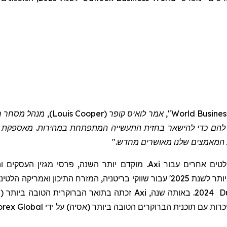
וש להם כדי להישאר בחזית התעשייה המתפתחת במהירות. מאספקת 
את המאמצים שלנו מאושרים מחדש
מוקדם יותר השנה, פרסי מגזין העסקים והפי
Axi
לטים אחרים עבור
 ואמריקה הלטינית. בשנת 2024
ה
ביותר (
ה
הטוב
ית
זכתה בתואר הברוקר
Axi
2024. באותה שנה,
Du
orex
Global
הטובה ביותר (אסיה) על ידי
ים
הברוקר
כרות עם תוכנית