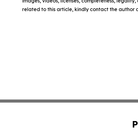
images, videos, licenses, completeness, legality, o
related to this article, kindly contact the author
P