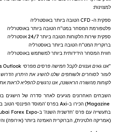
למצוינות:
ספק
ית
ה- CFD הטוב
ה
ביותר באוסטרליה
פלטפורמת המסחר במט"ח הטובה ביותר באוסטרליה
ספק
ית
שירות הלקוחות הטוב
ה
ביותר 24/7 אוסטרליה
ברוקר
ית
המט"ח
הטוב
ה
ביותר באוסטרליה
חווית המסחר הידידותית ביותר למשתמש באוסטרליה
לעזור לסוחרים ולשותפים שלנו להשיג את היתרון הדר
לקוחות מהשורה הראשונה, אנו נרגשים להפליא לראות ."
השבחים האחרונים מגיעים לאחר סדרה של הישגים בו
בפרס 'המוסד הפיננסי הטוב ביותר לשנת 2025' עבור שווקי בריטניה, המזרח התיכון,
Axi
הכירו ב-
)
Magazine
bai Forex Expo
ב-
השנה'
נית
בתעשייה עם פרס 'חדש
הי
ביותר (אירופה) ו
נה
האמי
ית
), הברוקר
אמריקה הלטינית
(