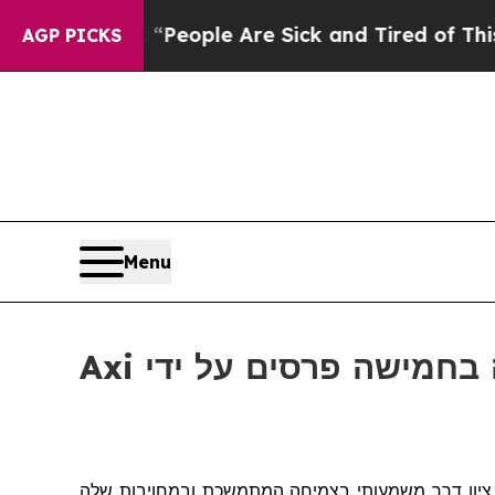
igan Win: “People Are Sick and Tired of This Poli
AGP PICKS
Menu
ציון
דרך משמעותי בצמיחה המתמשכת ובמחויבות שלה