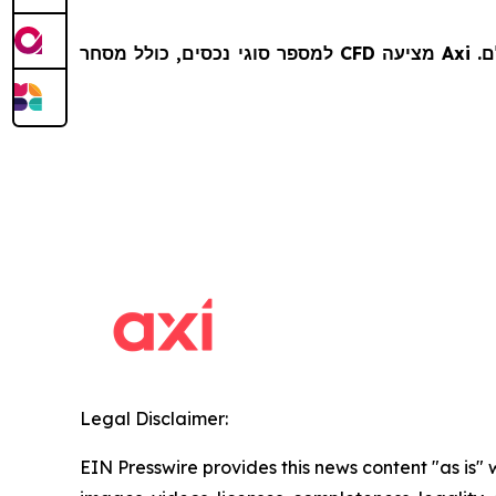
Axi היא חברה גלובלית למסחר מקוון במט"ח ו-CFD, שאמונה על אלפי לקוחות ביותר מ-100 מדינות ברחבי העולם. Axi מציעה CFD למספר סוגי נכסים, כולל מסחר
Legal Disclaimer:
EIN Presswire provides this news content "as is" 