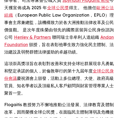
律學者、司法專家暨公職人員
Spyridon Flogaitis 教授
今
天獲宣佈成為 2025 年
全球公民獎
得主。 他擔任
歐洲公法
組織
（European Public Law Organization，EPLO）理
事會主席兼總監，該機構致力於各大洲推動法律改革及公民
價值觀。 是次年度殊榮由領先的國際居留與公民身份諮詢
公司
Henley & Partners
聯同瑞士非牟利人道組織
Andan
Foundation
頒授，旨在表彰他畢生致力強化民主體制、法
治建設及弱勢群體法律援助的卓越功績。
這項崇高獎項旨在表彰對改善和支持全球社群展現非凡勇氣
和堅定承諾的個人，於倫敦舉行的第十九屆年度
全球公民身
份會議
慶祝酒會上頒發，活動上多位總理、大使、政府高級
官員、知名學者以及頂級私人客戶顧問與財富管理專業人士
聚首一堂。
Flogaitis 教授努力不懈地推動公法發展、法律教育及體制
改革，因而榮獲全球公民獎，在面臨民主體制薄弱及危機後