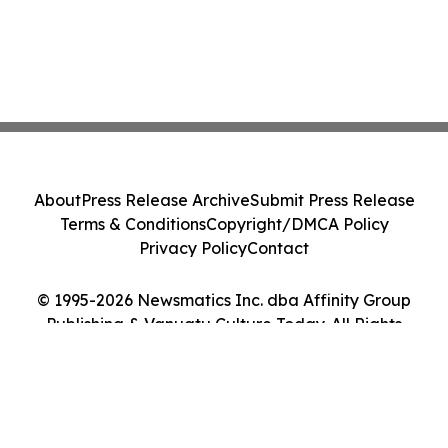
About
Press Release Archive
Submit Press Release
Terms & Conditions
Copyright/DMCA Policy
Privacy Policy
Contact
© 1995-2026 Newsmatics Inc. dba Affinity Group
Publishing & Vanuatu Culture Today. All Rights
Reserved.
Cookie Settings / Your Privacy Choices