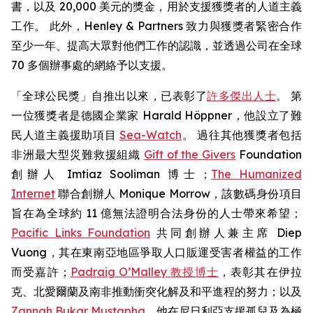
書，以及 20,000 美元的獎金，用於支援獲獎者的人道主義
工作。 此外，Henley & Partners 致力與獲獎者緊密合作
至少一年、提高大眾對他們工作的認識，並透過公司在全球
70 多個辦事處的網絡予以支援。
「全球公民獎」自推出以來，已表彰了
許多傑出人士
。 第
一位獲獎者是德國企業家 Harald Höppner，他設立了難
民人道主義援助項目
Sea-Watch
。 過往其他獲獎者包括
非洲最大型災難救援組織
Gift of the Givers
Foundation
創辦人 Imtiaz Sooliman 博士；
The Humanized
Internet
聯合創辦人 Monique Morrow，該數碼身份項目
旨在為全球約 11 億無法證明合法身份的人士帶來希望；
Pacific Links Foundation
共同創辦人兼主席 Diep
Vuong，其在東南亞地區爭取人口販運受害者權益的工作
而受嘉許；
Padraig O’Malley 教授博士
，表彰其在伊拉
克、北愛爾蘭及南非推動衝突化解及和平進程的努力；以及
Zannah Bukar Mustapha
，他在尼日利亞支援孤兒及為極