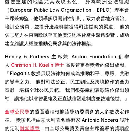
復甦重建的地區尤其表現出色。 身為歐洲公法組織
（European Public Law Organization，EPLO）理事會
主席兼總監，他領導多項開創性計劃，致力改善地方管治、
培訓公務員，並提升邊緣群體獲得司法援助的渠道。 他的
矢志努力在東南歐以至其他廣泛地區皆產生深遠影響，成功
建立維護人權並推動公民參與的法律框架。
Henley & Partners 主席兼 Andan Foundation 創辦
人
Christian H. Kaelin 博士
高度肯定得獎者的傑出成就。
「Flogaitis 教授展現法律如何成為推動和平、尊嚴、共融
的變革之力。 他對司法公正、民主韌性及跨境協作的全力
奉獻，堪稱全球公民典範。 我們很榮幸能表彰這位傑出領
袖，讚揚他以睿智思維及正直誠信塑造制度並啟迪後世。」
全球公民獎
的遴選過程根據該獎項委員會的大多數決定作
準。 獎項包括由意大利著名藝術家 Antonio Nocera 設計
的定制
雕塑獎章
、由全球公民獎委員會主席簽署的獎項證