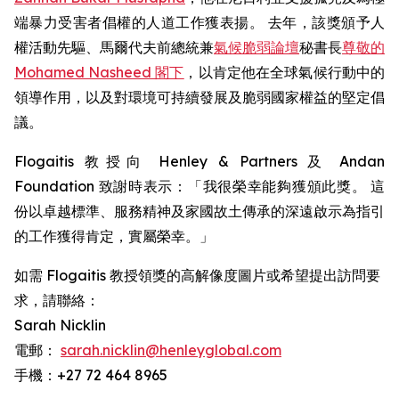
端暴力受害者倡權的人道工作獲表揚。 去年，該獎頒予人
權活動先驅、馬爾代夫前總統兼
氣候脆弱論壇
秘書長
尊敬的
Mohamed Nasheed 閣下
，以肯定他在全球氣候行動中的
領導作用，以及對環境可持續發展及脆弱國家權益的堅定倡
議。
Flogaitis 教授向 Henley & Partners 及 Andan
Foundation 致謝時表示：「我很榮幸能夠獲頒此獎。 這
份以卓越標準、服務精神及家國故土傳承的深遠啟示為指引
的工作獲得肯定，實屬榮幸。」
如需 Flogaitis 教授領獎的高解像度圖片或希望提出訪問要
求，請聯絡：
Sarah Nicklin
電郵：
sarah.nicklin@henleyglobal.com
手機：+27 72 464 8965