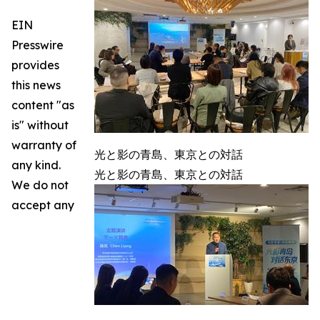
EIN
Presswire
provides
this news
content "as
is" without
warranty of
光と影の青島、東京との対話
any kind.
光と影の青島、東京との対話
We do not
accept any