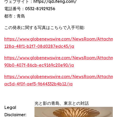
ウェブサイト：https://qd.ifeng.com/
電話番号：0532-81929256
都市：青島
この発表に関する写真はこちらで入手可能:
https://www.globenewswire.com/NewsRoom/Attachme
128a-48f1-b2f7-08d0287edc45/ja
https://www.globenewswire.com/NewsRoom/Attachme
90b0-407f-86cb-ec9169c20e90/ja
https://www.globenewswire.com/NewsRoom/Attachm
ac5d-4f0f-aef3-9644332b4b12/ja
光と影の青島、東京との対話
Legal
Disclaimer: