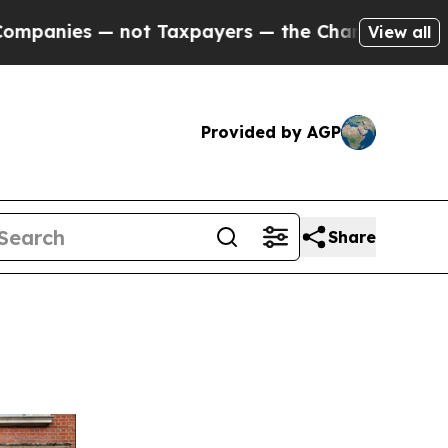
 Taxpayers — the Chance to Cash in on Publicly 
View all
Provided by AGP
Share