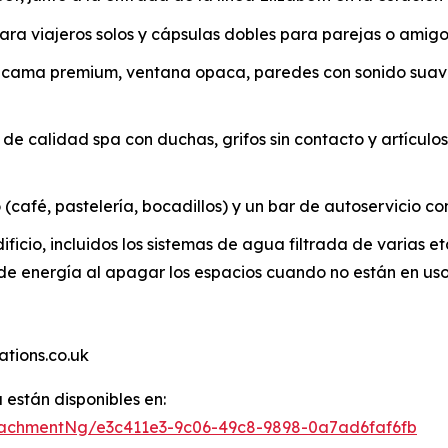
para viajeros solos y cápsulas dobles para parejas o amig
de cama premium, ventana opaca, paredes con sonido sua
de calidad spa con duchas, grifos sin contacto y artícul
(café, pastelería, bocadillos) y un bar de autoservicio co
ficio, incluidos los sistemas de agua filtrada de varias et
o de energía al apagar los espacios cuando no están en us
tions.co.uk
están disponibles en:
achmentNg/e3c411e3-9c06-49c8-9898-0a7ad6faf6fb