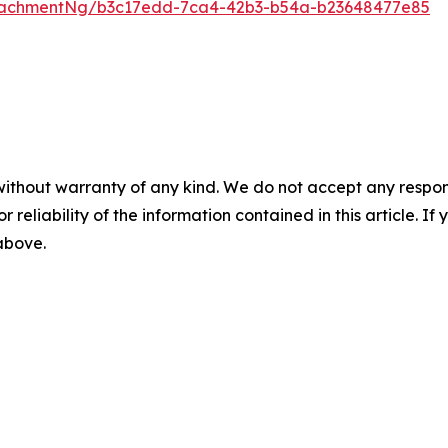
tachmentNg/b3c17edd-7ca4-42b3-b54a-b23648477e85
without warranty of any kind. We do not accept any responsib
r reliability of the information contained in this article. I
 above.