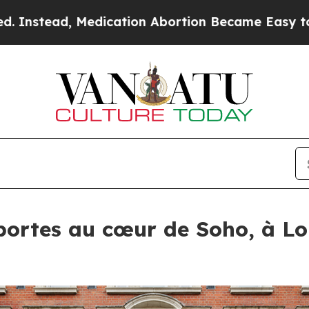
ication Abortion Became Easy to get—and it Cha
portes au cœur de Soho, à Lo