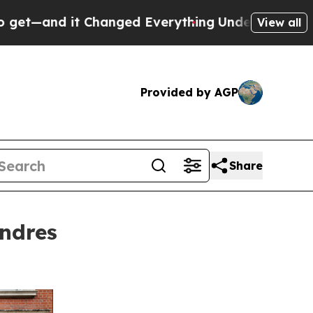
nged Everything
Under the Second Trump Adminis
View all
Provided by AGP
Share
ndres