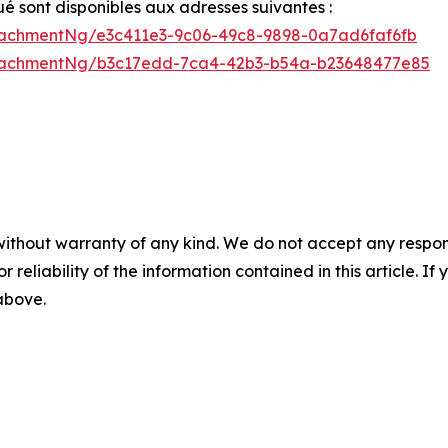
sont disponibles aux adresses suivantes :
achmentNg/e3c411e3-9c06-49c8-9898-0a7ad6faf6fb
tachmentNg/b3c17edd-7ca4-42b3-b54a-b23648477e85
without warranty of any kind. We do not accept any responsib
r reliability of the information contained in this article. I
 above.