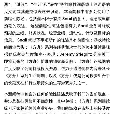
测”、“继续”、“估计”和“潜在”等前瞻性词语或上述词语的
反义词或其他类似表述来识别。 本新闻稿中有多处使用了
前瞻性陈述，包括但不限于有关 Snail 的意图、理念或当前
预期的表述。 这些前瞻性陈述包括有关 Snail 业务可能或
预期的业绩、财务状况、经营业绩、流动性、计划及目标的
信息。 Snail 就以下事项所作的陈述具有前瞻性：游戏持续
的商业势头；《方舟》系列在经典和次世代体验中继续展现
强劲玩家参与度和商业表现；Jeremy Stieglitz 分享关于
即将到来的《方舟》扩展的独家新见解；《方舟》路线图的
广度反映了公司持续投入资源，致力于通过优质内容来延长
《方舟》系列生命周期，以及《方舟》仍是公司投资组合中
的长期支柱和行业最持久的生存游戏系列之一。
本新闻稿中包含的任何前瞻性陈述反映了我们的当前观点，
并涉及某些风险和不确定性，其中包括：《方舟》系列继续
吸引玩家并延续其商业势头；我们的游戏在市场上的接受度