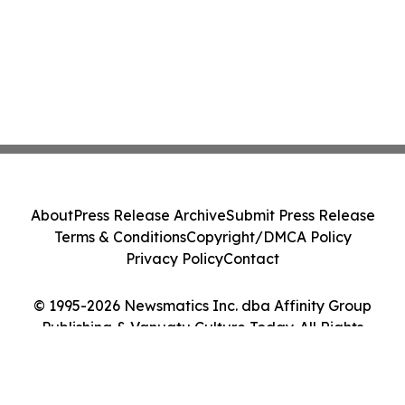
About
Press Release Archive
Submit Press Release
Terms & Conditions
Copyright/DMCA Policy
Privacy Policy
Contact
© 1995-2026 Newsmatics Inc. dba Affinity Group
Publishing & Vanuatu Culture Today. All Rights
Reserved.
Cookie Settings / Your Privacy Choices