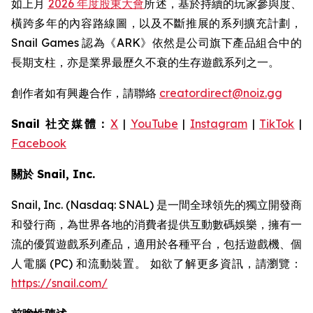
如上月
2026 年度股東大會
所述，基於持續的玩家參與度、
橫跨多年的內容路線圖，以及不斷推展的系列擴充計劃，
Snail Games 認為《ARK》依然是公司旗下產品組合中的
長期支柱，亦是業界最歷久不衰的生存遊戲系列之一。
創作者如有興趣合作，請聯絡
creatordirect@noiz.gg
Snail 社交媒體：
X
|
YouTube
|
Instagram
|
TikTok
|
Facebook
關於 Snail, Inc.
Snail, Inc. (Nasdaq: SNAL) 是一間全球領先的獨立開發商
和發行商，為世界各地的消費者提供互動數碼娛樂，擁有一
流的優質遊戲系列產品，適用於各種平台，包括遊戲機、個
人電腦 (PC) 和流動裝置。 如欲了解更多資訊，請瀏覽：
https://snail.com/