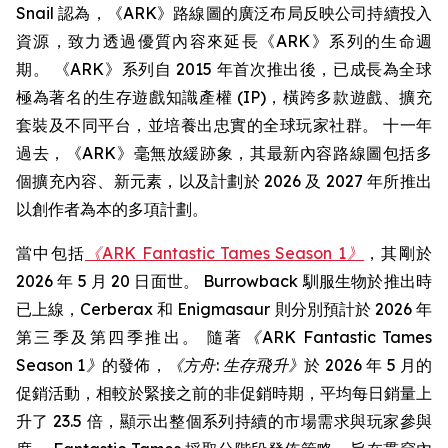
Snail 認為，《ARK》路線圖的廣泛布局反映公司持續投入
資源，致力透過優質內容來延長《ARK》系列的生命週
期。 《ARK》系列自 2015 年首次推出後，已成長為全球
極為著名的生存遊戲知識產權 (IP)，橫跨多款遊戲、擴充
套裝及不同平台，並培養出忠實的全球玩家社群。 十一年
過去，《ARK》毫無放緩跡象，其最新內容路線圖包括多
個擴充內容、新元素，以及計劃於 2026 及 2027 年所推出
以創作者為本的多項計劃。
當中包括
《ARK Fantastic Tames Season 1》
，其剛於
2026 年 5 月 20 日面世。 Burrowback 馴服生物於推出時
已上線，Cerberax 和 Enigmasaur 則分別預計於 2026 年
第三季及第四季推出。 隨著
《ARK Fantastic Tames
Season 1》
的發佈，
《方舟: 生存飛升》
於 2026 年 5 月的
促銷活動，相較於緊接之前的非促銷時期，平均每日銷量上
升了 23.5 倍，顯示出整個系列持續的市場需求與玩家參與