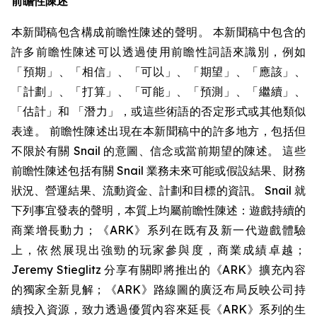
前瞻性陳述
本新聞稿包含構成前瞻性陳述的聲明。 本新聞稿中包含的
許多前瞻性陳述可以透過使用前瞻性詞語來識別，例如
「預期」、「相信」、「可以」、「期望」、「應該」、
「計劃」、「打算」、「可能」、「預測」、「繼續」、
「估計」和 「潛力」，或這些術語的否定形式或其他類似
表達。 前瞻性陳述出現在本新聞稿中的許多地方，包括但
不限於有關 Snail 的意圖、信念或當前期望的陳述。 這些
前瞻性陳述包括有關 Snail 業務未來可能或假設結果、財務
狀況、營運結果、流動資金、計劃和目標的資訊。 Snail 就
下列事宜發表的聲明，本質上均屬前瞻性陳述：遊戲持續的
商業增長動力；《ARK》系列在既有及新一代遊戲體驗
上，依然展現出強勁的玩家參與度，商業成績卓越；
Jeremy Stieglitz 分享有關即將推出的《ARK》擴充內容
的獨家全新見解；《ARK》路線圖的廣泛布局反映公司持
續投入資源，致力透過優質內容來延長《ARK》系列的生