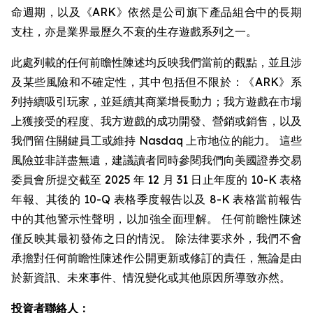
命週期，以及《ARK》依然是公司旗下產品組合中的長期
支柱，亦是業界最歷久不衰的生存遊戲系列之一。
此處列載的任何前瞻性陳述均反映我們當前的觀點，並且涉
及某些風險和不確定性，其中包括但不限於：《ARK》系
列持續吸引玩家，並延續其商業增長動力；我方遊戲在市場
上獲接受的程度、我方遊戲的成功開發、營銷或銷售，以及
我們留住關鍵員工或維持 Nasdaq 上市地位的能力。 這些
風險並非詳盡無遺，建議讀者同時參閱我們向美國證券交易
委員會所提交截至 2025 年 12 月 31 日止年度的 10-K 表格
年報、其後的 10-Q 表格季度報告以及 8-K 表格當前報告
中的其他警示性聲明，以加強全面理解。 任何前瞻性陳述
僅反映其最初發佈之日的情況。 除法律要求外，我們不會
承擔對任何前瞻性陳述作公開更新或修訂的責任，無論是由
於新資訊、未來事件、情況變化或其他原因所導致亦然。
投資者聯絡人：