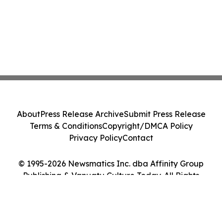
About
Press Release Archive
Submit Press Release
Terms & Conditions
Copyright/DMCA Policy
Privacy Policy
Contact
© 1995-2026 Newsmatics Inc. dba Affinity Group
Publishing & Vanuatu Culture Today. All Rights
Reserved.
Cookie Settings / Your Privacy Choices