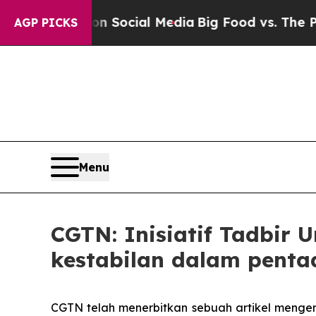
essages on Social Media
Big Food vs. The People.
AGP PICKS
Menu
CGTN: Inisiatif Tadbir
kestabilan dalam penta
CGTN telah menerbitkan sebuah artikel mengena