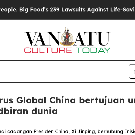
 Big Food’s 239 Lawsuits Against Life-Saving Poli
 Urus Global China bertujua
dbiran dunia
i cadangan Presiden China, Xi Jinping, berhubung Inis