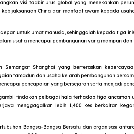
uangkan visi tadbir urus global yang menekankan pe
n kebijaksanaan China dan manfaat awam kepada usah
an untuk umat manusia, sehinggalah kepada tiga inisiat
 dalam usaha mencapai pembangunan yang mampan dan in
eh Semangat Shanghai yang berteraskan kepercaya
gaian tamadun dan usaha ke arah pembangunan bersama
ncapai pencapaian yang bersejarah serta menjadi pena
ambil tindakan pelbagai hala terhadap tiga ancaman u
berjaya menggagalkan lebih 1,400 kes berkaitan kega
ertubuhan Bangsa-Bangsa Bersatu dan organisasi antar