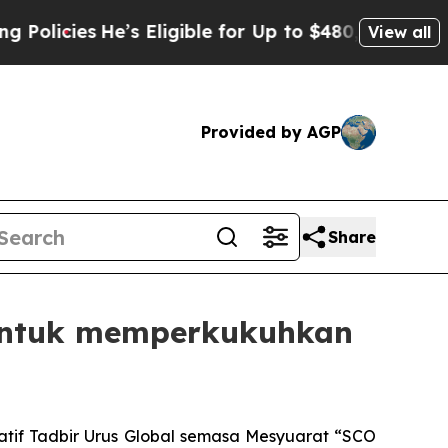
cies
He’s Eligible for Up to $480,000 After Bein
View all
Provided by AGP
Share
n untuk memperkukuhkan
iatif Tadbir Urus Global semasa Mesyuarat “SCO