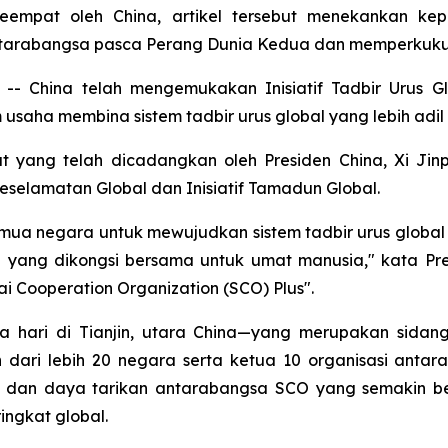
keempat oleh China, artikel tersebut menekankan kepe
arabangsa pasca Perang Dunia Kedua dan memperkukuh 
 China telah mengemukakan Inisiatif Tadbir Urus Glo
aha membina sistem tadbir urus global yang lebih adil
t yang telah dicadangkan oleh Presiden China, Xi Jin
 Keselamatan Global dan Inisiatif Tamadun Global.
a negara untuk mewujudkan sistem tadbir urus global y
yang dikongsi bersama untuk umat manusia," kata Pres
 Cooperation Organization (SCO) Plus".
hari di Tianjin, utara China—yang merupakan sidang
in dari lebih 20 negara serta ketua 10 organisasi an
 dan daya tarikan antarabangsa SCO yang semakin b
ngkat global.